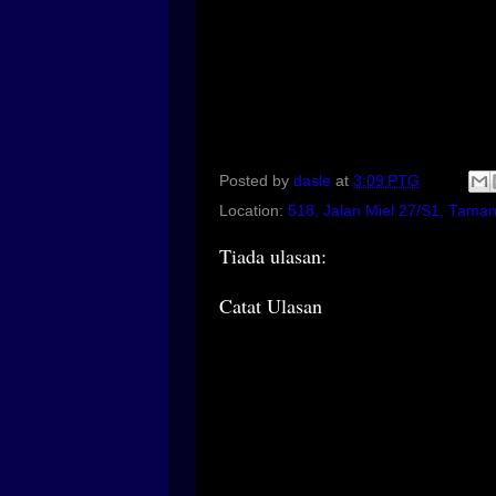
Posted by
dasle
at
3:09 PTG
Location:
518, Jalan Miel 27/S1, Tama
Tiada ulasan:
Catat Ulasan