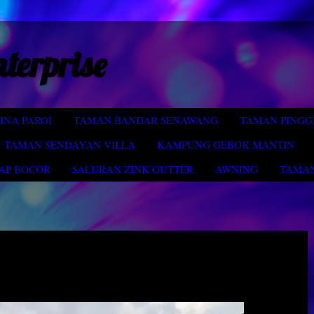
nterprise
INA PAROI
TAMAN BANDAR SENAWANG
TAMAN PINGG
TAMAN SENDAYAN VILLA
KAMPUNG GEBOK MANTIN
AP BOCOR
SALURAN ZINK GUTTER
AWNING
TAMAN