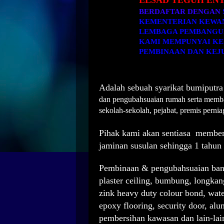
ELSAD TEGUH EN
BERDAFTAR DENGAN
KEMENTERIAN KEWA
LEMBAGA PEMBANGUN
KAMI MEMPUNYAI KE
PEMBINAAN DAN KE
Adalah sebuah syarikat bumiputr
dan pengubahsuaian rumah serta memba
sekolah-sekolah, pejabat,
premis perni
Pihak kami akan sentiasa member
jaminan susulan sehingga 1 tahun
Pembinaan & pengubahsuaian bangu
plaster ceiling, bumbung, longkang,
zink heavy duty colour bond, wate
epoxy flooring, security door, al
pembersihan kawasan dan lain-lai