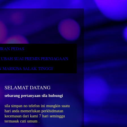
IRAN PEDAS
UBAH SUAI PREMIS PERNIAGAAN
 MARKISA SALAK TINGGI
SELAMAT DATANG
sebarang pertanyaan sila hubungi
sila simpan no telefon ini mungkin suatu
hari anda memerlukan perkhidmatan
kecemasan dari kami 7 hari seminggu
termasuk cuti umum .