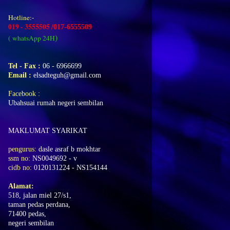
Hotline:-
019 - 3555505 /
017-6555509
)
( whatsApp 24H
Tel - Fax :
06 - 6966699
Email :
elsadteguh
@gmail.com
Facebook
:
Ubahsuai rumah negeri sembilan
MAKLUMAT SYARIKAT
pengurus:
dasle asraf b mokhtar
ssm no:
NS0049692 - v
cidb no:
0120131224 - NS154144
Alamat:
518, jalan miel 27/s1,
taman pedas perdana,
71400 pedas,
negeri sembilan