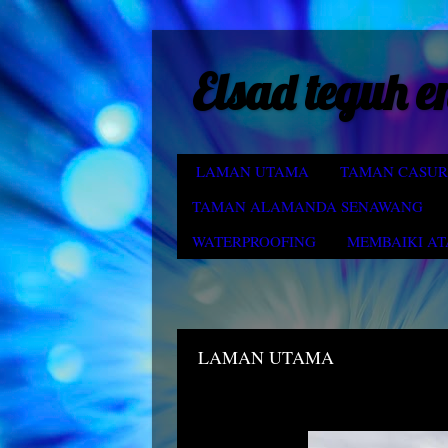
Elsad teguh e
LAMAN UTAMA
TAMAN CASUR
TAMAN ALAMANDA SENAWANG
WATERPROOFING
MEMBAIKI AT
Rabu, 11 Mac 2026
LAMAN UTAMA