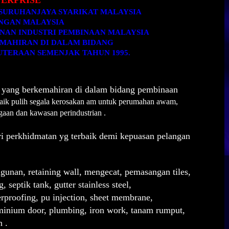
TERPRISE
SURUHANJAYA SYARIKAT MALAYSIA
NGAN MALAYSIA
AN INDUSTRI PEMBINAAN MALAYSIA
MAHIRAN DI DALAM BIDANG
JUTERAAN
SEMENJAK TAHUN 1995.
a yang berkemahiran di dalam bidang pembinaan
ik pulih segala kerosakan am
untuk perumahan awam,
agaan
dan
kawasan perindustrian .
i perkhidmatan yg terbaik demi kepuasan pelangan
nan, retaining wall, mengecat, pemasangan tiles,
 septik tank, gutter stainless steel,
rproofing, pu injection,
sheet membrane,
uminium door, plumbing, iron work, tanam rumput,
n .