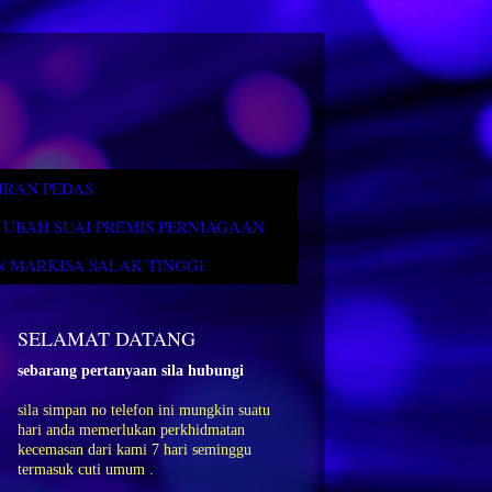
IRAN PEDAS
UBAH SUAI PREMIS PERNIAGAAN
 MARKISA SALAK TINGGI
SELAMAT DATANG
sebarang pertanyaan sila hubungi
sila simpan no telefon ini mungkin suatu
hari anda memerlukan perkhidmatan
kecemasan dari kami 7 hari seminggu
termasuk cuti umum .