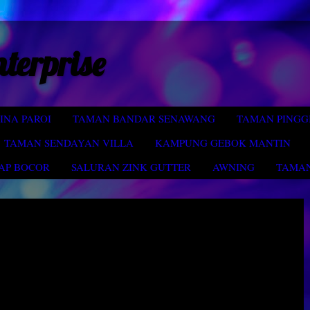
nterprise
INA PAROI
TAMAN BANDAR SENAWANG
TAMAN PINGG
TAMAN SENDAYAN VILLA
KAMPUNG GEBOK MANTIN
AP BOCOR
SALURAN ZINK GUTTER
AWNING
TAMAN