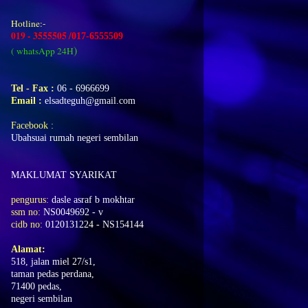
Hotline:-
019 - 3555505 /
017-6555509
)
( whatsApp 24H
Tel - Fax :
06 - 6966699
Email :
elsadteguh
@gmail.com
Facebook
:
Ubahsuai rumah negeri sembilan
MAKLUMAT SYARIKAT
pengurus:
dasle asraf b mokhtar
ssm no:
NS0049692 - v
cidb no:
0120131224 - NS154144
Alamat:
518, jalan miel 27/s1,
taman pedas perdana,
71400 pedas,
negeri sembilan