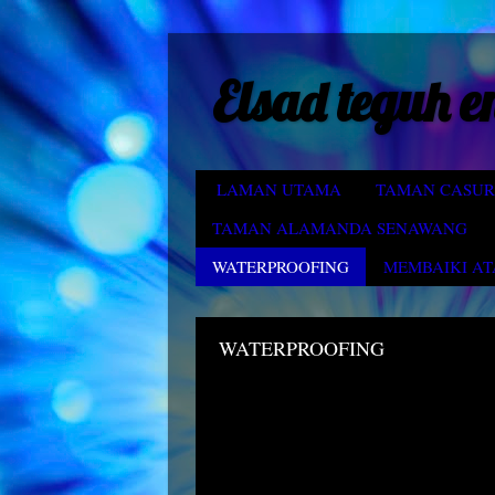
Elsad teguh e
LAMAN UTAMA
TAMAN CASUR
TAMAN ALAMANDA SENAWANG
WATERPROOFING
MEMBAIKI AT
WATERPROOFING