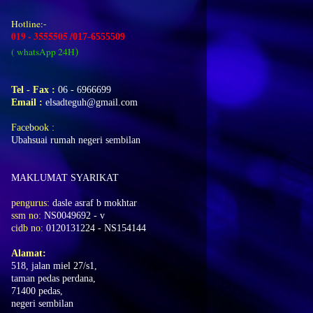
Hotline:-
019 - 3555505 /
017-6555509
)
( whatsApp 24H
Tel - Fax :
06 - 6966699
Email :
elsadteguh
@gmail.com
Facebook
:
Ubahsuai rumah negeri sembilan
MAKLUMAT SYARIKAT
pengurus:
dasle asraf b mokhtar
ssm no:
NS0049692 - v
cidb no:
0120131224 - NS154144
Alamat:
518, jalan miel 27/s1,
taman pedas perdana,
71400 pedas,
negeri sembilan