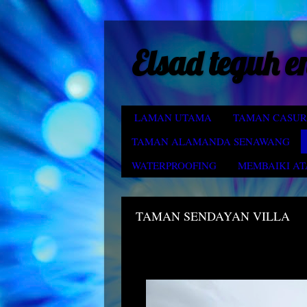
Elsad teguh e
LAMAN UTAMA
TAMAN CASUR
TAMAN ALAMANDA SENAWANG
WATERPROOFING
MEMBAIKI AT
TAMAN SENDAYAN VILLA