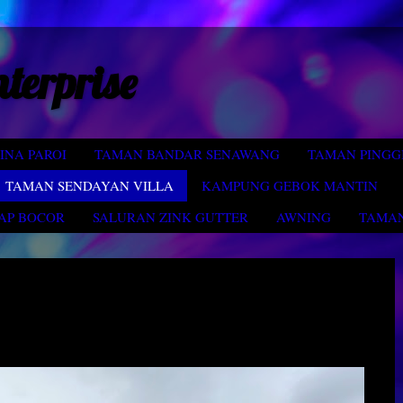
nterprise
INA PAROI
TAMAN BANDAR SENAWANG
TAMAN PINGG
TAMAN SENDAYAN VILLA
KAMPUNG GEBOK MANTIN
AP BOCOR
SALURAN ZINK GUTTER
AWNING
TAMAN