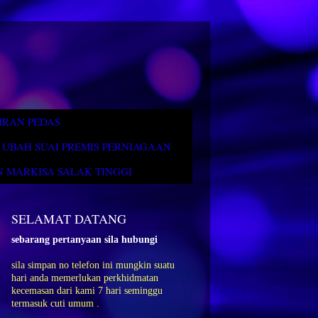
IRAN PEDAS
UBAH SUAI PREMIS PERNIAGAAN
 MARKISA SALAK TINGGI
SELAMAT DATANG
sebarang pertanyaan sila hubungi
sila simpan no telefon ini mungkin suatu
hari anda memerlukan perkhidmatan
kecemasan dari kami 7 hari seminggu
termasuk cuti umum .